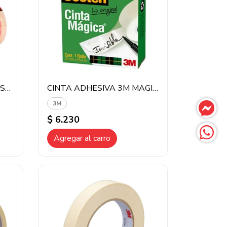
CINTA ADHESIVA 3M CRISTAL 19x20MM CC1920 ROJA
CINTA ADHESIVA 3M MAGICA 19X25MT 810 (3MH457) VERDE
3M
$ 6.230
Agregar al carro