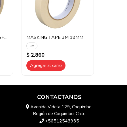
CINTA EMBALAJE TRANSPARENTE 3M
MASKING TAPE 3M 18MM
3M
$ 2.860
Agregar al carro
CONTACTANOS
Avenida Videla 129, Coquimbo,
Región de Coquimbo, Chile
+56512543935