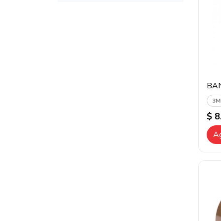
BA
3M
$ 8
Ag