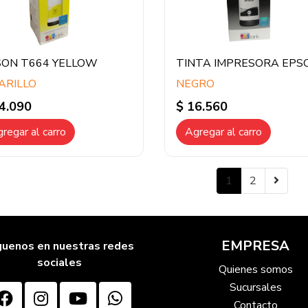
SON T664 YELLOW
ARILLO
NEGRO
4.090
$ 16.560
regar al carro
Agregar al carro
1
2
EMPRESA
guenos en nuestras redes
sociales
Quienes somos
Sucursales
Contacto