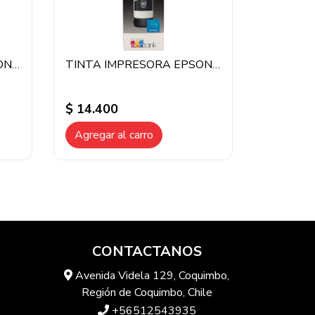
TINTA IMPRESORA EPSON T504 NEGRO
TINTA IMPRESORA EPSON T544 NEGRO
$ 14.400
Agregar al carro
CONTACTANOS
Avenida Videla 129, Coquimbo,
Región de Coquimbo, Chile
+56512543935