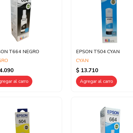
SON T664 NEGRO
EPSON T504 CYAN
GRO
CYAN
4.090
$ 13.710
regar al carro
Agregar al carro